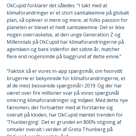
OkCupid forklarer det således: “I takt med at
klimaforandringer er et stort samtaleemne på globalt
plan, så oplever vi mere og mere, at folks passion for
planeten er blevet et hedt samtaleemne. Det er ikke
nogen overraskelse, at den unge Generation Z og
Millennials på OkCupid har klimaforandringerne på
agendaen og bare indenfor det sidste år, matcher
flere end nogensinde på baggrund af dette emne.”
“Faktisk så er vores in-app spørgsmål, om hvorvidt
brugerne er bekymrede for klimaforandringerne, et
af de mest besvarede spørgsmål i 2019. Og der har
været over fire millioner svar på vores spørgsmål
omkring klimaforandringer og miljøet. Med dette nye
fænomen, der fortsætter med at forstærke sig
overalt på kloden, har OkCupid møntet trenden for
‘Thunberging’. Det er grundet en 800% stigning af
omtaler overalt i verden af Greta Thunberg på