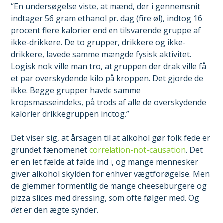
“En undersøgelse viste, at mænd, der i gennemsnit
indtager 56 gram ethanol pr. dag (fire øl), indtog 16
procent flere kalorier end en tilsvarende gruppe af
ikke-drikkere. De to grupper, drikkere og ikke-
drikkere, lavede samme mængde fysisk aktivitet.
Logisk nok ville man tro, at gruppen der drak ville få
et par overskydende kilo på kroppen. Det gjorde de
ikke. Begge grupper havde samme
kropsmasseindeks, på trods af alle de overskydende
kalorier drikkegruppen indtog.”
Det viser sig, at årsagen til at alkohol gør folk fede er
grundet fænomenet
correlation-not-causation
. Det
er en let fælde at falde ind i, og mange mennesker
giver alkohol skylden for enhver vægtforøgelse. Men
de glemmer formentlig de mange cheeseburgere og
pizza slices med dressing, som ofte følger med. Og
det
er den ægte synder.