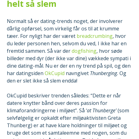
helt så slem
Normalt så er dating-trends noget, der involverer
dårlig opførsel, som virkelig får os til at krumme
tæer. For nyligt har der været
breadcrumbing
, hvor
du leder personen hen, selvom du ved, I ikke har en
fremtid sammen. Så var der
dogfishing
, hvor søde
billeder med dyr (der ikke var dine) vækkede sympati i
dine dating-mål. Nu er der en ny trend på spil, og den
har datingsiden
OkCupid
navngivet
Thunberging.
Og
den er slet ikke så slem endda!
OkCupid beskriver trenden således: “Dette er når
datere knytter bånd over deres passion for
klimaforandringerne i miljøet”. Så ‘
at Thunberge’
(som
selvfølgelig er opkaldt efter miljøaktivisten Greta
Thunberg) er at have klare holdninger til miljøet og
bruge det som et samtaleemne med nogen, som du