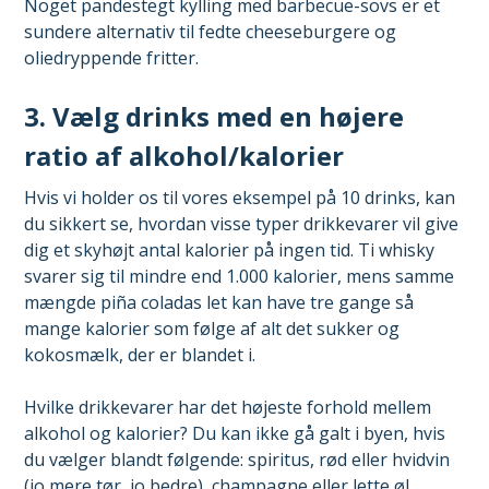
Noget pandestegt kylling med barbecue-sovs er et
sundere alternativ til fedte cheeseburgere og
oliedryppende fritter.
3. Vælg drinks med en højere
ratio af alkohol/kalorier
Hvis vi holder os til vores eksempel på 10 drinks, kan
du sikkert se, hvordan visse typer drikkevarer vil give
dig et skyhøjt antal kalorier på ingen tid. Ti whisky
svarer sig til mindre end 1.000 kalorier, mens samme
mængde piña coladas let kan have tre gange så
mange kalorier som følge af alt det sukker og
kokosmælk, der er blandet i.
Hvilke drikkevarer har det højeste forhold mellem
alkohol og kalorier? Du kan ikke gå galt i byen, hvis
du vælger blandt følgende: spiritus, rød eller hvidvin
(jo mere tør, jo bedre), champagne eller lette øl.