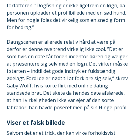
forfatteren. ”Dogfishing er ikke ligefrem en løgn, da
personen uploader et profilbillede med en sød hund.
Men for nogle føles det virkelig som en snedig form
for bedrag.”
Datngscenen er allerede relativ hård at være på,
derfor er denne nye trend virkelig ikke cool. ”Det er
som hvis en date får foden indenfor døren og vælger
at præsentere sig selv med en løgn. Det virker måske
i starten – indtil det gode indtryk er fuldstændig
ødelagt. Fordi de er nødt til at forklare sig selv,” skrev
Gaby Wolff, hvis korte flirt med online dating
standsede brat. Det skete da hendes date afslørede,
at han i virkeligheden ikke var ejer af den sorte
labrador, han havde poseret med på sin Hinge-profil.
Viser et falsk billede
Selvom det er et trick, der kan virke forholdsvist