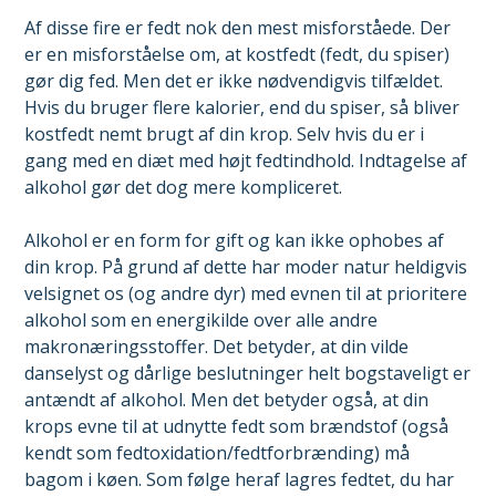
Af disse fire er fedt nok den mest misforståede. Der
er en misforståelse om, at kostfedt (fedt, du spiser)
gør dig fed. Men det er ikke nødvendigvis tilfældet.
Hvis du bruger flere kalorier, end du spiser, så bliver
kostfedt nemt brugt af din krop. Selv hvis du er i
gang med en diæt med højt fedtindhold. Indtagelse af
alkohol gør det dog mere kompliceret.
Alkohol er en form for gift og kan ikke ophobes af
din krop. På grund af dette har moder natur heldigvis
velsignet os (og andre dyr) med evnen til at prioritere
alkohol som en energikilde over alle andre
makronæringsstoffer. Det betyder, at din vilde
danselyst og dårlige beslutninger helt bogstaveligt er
antændt af alkohol. Men det betyder også, at din
krops evne til at udnytte fedt som brændstof (også
kendt som fedtoxidation/fedtforbrænding) må
bagom i køen. Som følge heraf lagres fedtet, du har