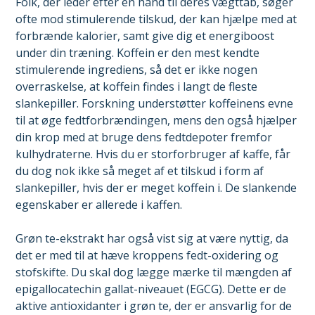
Folk, der leder efter en hånd til deres vægttab, søger
ofte mod stimulerende tilskud, der kan hjælpe med at
forbrænde kalorier, samt give dig et energiboost
under din træning. Koffein er den mest kendte
stimulerende ingrediens, så det er ikke nogen
overraskelse, at koffein findes i langt de fleste
slankepiller. Forskning understøtter koffeinens evne
til at øge fedtforbrændingen, mens den også hjælper
din krop med at bruge dens fedtdepoter fremfor
kulhydraterne. Hvis du er storforbruger af kaffe, får
du dog nok ikke så meget af et tilskud i form af
slankepiller, hvis der er meget koffein i. De slankende
egenskaber er allerede i kaffen.
Grøn te-ekstrakt har også vist sig at være nyttig, da
det er med til at hæve kroppens fedt-oxidering og
stofskifte. Du skal dog lægge mærke til mængden af
epigallocatechin gallat-niveauet (EGCG). Dette er de
aktive antioxidanter i grøn te, der er ansvarlig for de