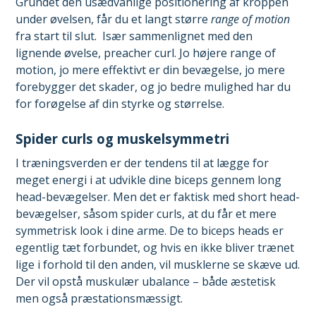
Grundet den usædvanlige positionering af kroppen
under øvelsen, får du et langt større
range of motion
fra start til slut. Især sammenlignet med den
lignende øvelse, preacher curl. Jo højere range of
motion, jo mere effektivt er din bevægelse, jo mere
forebygger det skader, og jo bedre mulighed har du
for forøgelse af din styrke og størrelse.
Spider curls og muskelsymmetri
I træningsverden er der tendens til at lægge for
meget energi i at udvikle dine biceps gennem long
head-bevægelser. Men det er faktisk med short head-
bevægelser, såsom spider curls, at du får et mere
symmetrisk look i dine arme. De to biceps heads er
egentlig tæt forbundet, og hvis en ikke bliver trænet
lige i forhold til den anden, vil musklerne se skæve ud.
Der vil opstå muskulær ubalance – både æstetisk
men også præstationsmæssigt.