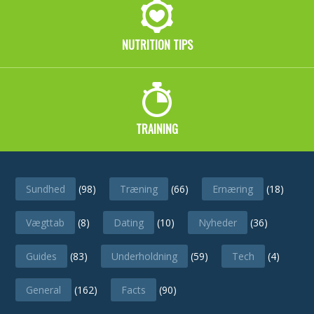
NUTRITION TIPS
TRAINING
CATEGORIES
Sundhed
(98)
Træning
(66)
Ernæring
(18)
Vægttab
(8)
Dating
(10)
Nyheder
(36)
Guides
(83)
Underholdning
(59)
Tech
(4)
General
(162)
Facts
(90)