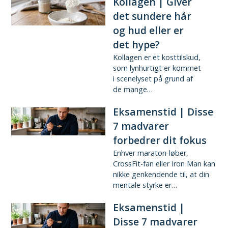
Kollagen | Giver
det sundere hår
og hud eller er
det hype?
Kollagen er et kosttilskud,
som lynhurtigt er kommet
i scenelyset på grund af
de mange…
Eksamenstid | Disse
7 madvarer
forbedrer dit fokus
Enhver maraton-løber,
CrossFit-fan eller Iron Man kan
nikke genkendende til, at din
mentale styrke er…
Eksamenstid |
Disse 7 madvarer