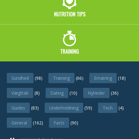
NUTRITION TIPS
TRAINING
CATEGORIES
Sundhed
(98)
Træning
(66)
Ernæring
(18)
Vægttab
(8)
Dating
(10)
Nyheder
(36)
Guides
(83)
Underholdning
(59)
Tech
(4)
General
(162)
Facts
(90)