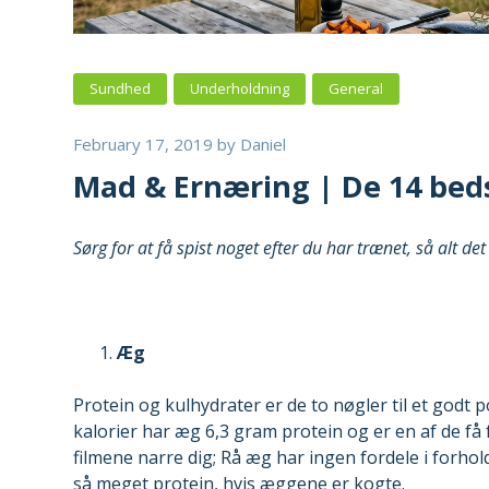
Sundhed
Underholdning
General
February 17, 2019
by
Daniel
Mad & Ernæring | De 14 beds
Sørg for at få spist noget efter du har trænet, så alt det
Æg
Protein og kulhydrater er de to nøgler til et godt
kalorier har æg 6,3 gram protein og er en af ​​de f
filmene narre dig; Rå æg har ingen fordele i forhol
så meget protein, hvis æggene er kogte.