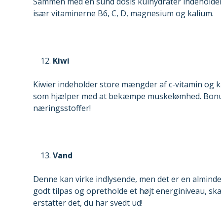
Sammen med en sund dosis kulhydrater indeholder 
især vitaminerne B6, C, D, magnesium og kalium.
Kiwi
Kiwier indeholder store mængder af c-vitamin og ka
som hjælper med at bekæmpe muskelømhed. Bonust
næringsstoffer!
Vand
Denne kan virke indlysende, men det er en almindeli
godt tilpas og opretholde et højt energiniveau, ska
erstatter det, du har svedt ud!