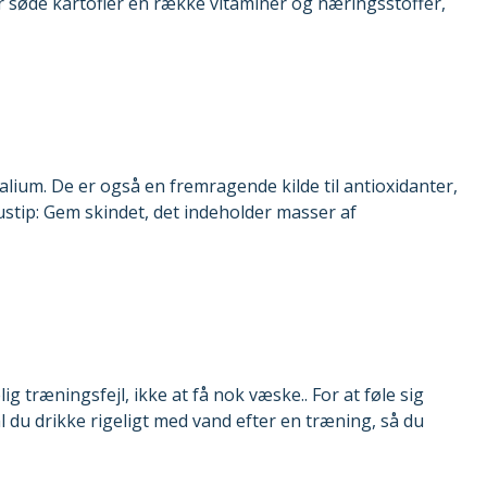
søde kartofler en række vitaminer og næringsstoffer,
lium. De er også en fremragende kilde til antioxidanter,
ip: Gem skindet, det indeholder masser af
g træningsfejl, ikke at få nok væske.. For at føle sig
l du drikke rigeligt med vand efter en træning, så du