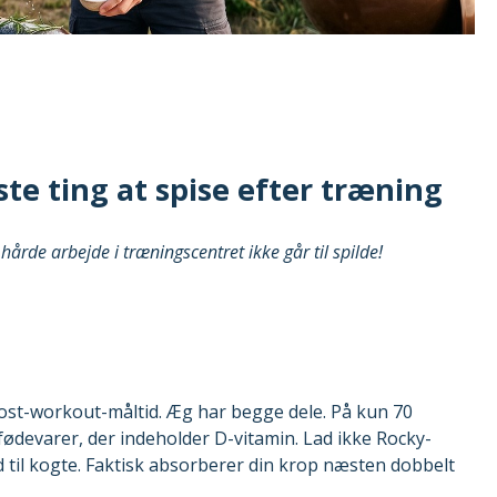
te ting at spise efter træning
 hårde arbejde i træningscentret ikke går til spilde!
 post-workout-måltid. Æg har begge dele. På kun 70
å fødevarer, der indeholder D-vitamin. Lad ikke Rocky-
d til kogte. Faktisk absorberer din krop næsten dobbelt