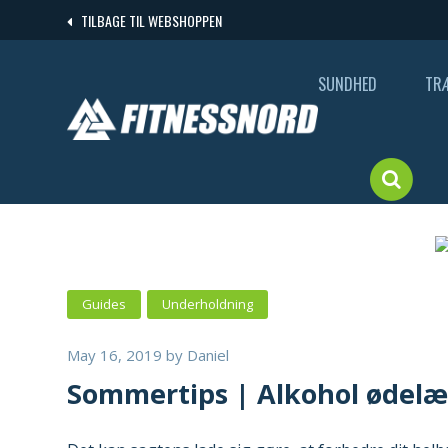
Skip
TILBAGE TIL WEBSHOPPEN
to
content
SUNDHED
TR
Guides
Underholdning
May 16, 2019
by
Daniel
Sommertips | Alkohol ødelæ