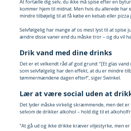
At fortælle dig selv, du ikke må spise efter en bytur
kommer hjem til midnat. Men hvis du allerede har et
mindre tilbøjelig til at få købe en kebab eller pizza
Selvfølgelig har mange af os mest lyst til at spise 
ændre disse vaner end du måske tror – og du vil h
Drik vand med dine drinks
Det er et velkendt råd af god grund: “[Et glas vand 
som selvfølgelig har den effekt, at du er mindre til
tømmermændene dagen efter!”, siger Swinkel.
Lær at være social uden at drik
Det lyder måske virkelig skræmmende, men det er f
selvom de drikker alkohol – hold dig til et alkoholf
“At gå ud og ikke drikke kræver viljestyrke, men er 