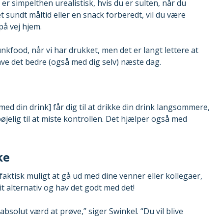
 er simpelthen urealistisk, hvis du er sulten, når du
 sundt måltid eller en snack forberedt, vil du være
 på vej hjem.
junkfood, når vi har drukket, men det er langt lettere at
ave det bedre (også med dig selv) næste dag.
med din drink] får dig til at drikke din drink langsommere,
bøjelig til at miste kontrollen. Det hjælper også med
ke
aktisk muligt at gå ud med dine venner eller kollegaer,
rit alternativ og hav det godt med det!
absolut værd at prøve,” siger Swinkel. “Du vil blive