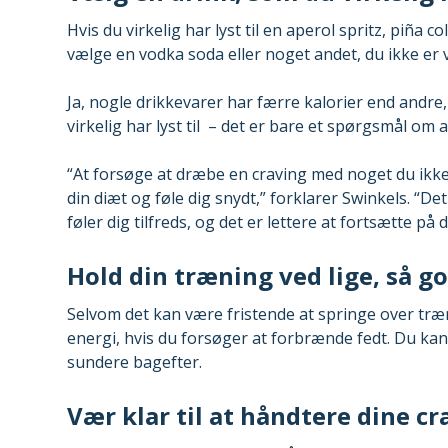
Hvis du virkelig har lyst til en aperol spritz, piña co
vælge en vodka soda eller noget andet, du ikke er v
Ja, nogle drikkevarer har færre kalorier end andre,
virkelig har lyst til – det er bare et spørgsmål om
“At forsøge at dræbe en craving med noget du ikke h
din diæt og føle dig snydt,” forklarer Swinkels. “Det
føler dig tilfreds, og det er lettere at fortsætte på
Hold din træning ved lige, så g
Selvom det kan være fristende at springe over tr
energi, hvis du forsøger at forbrænde fedt. Du kan
sundere bagefter.
Vær klar til at håndtere dine cr