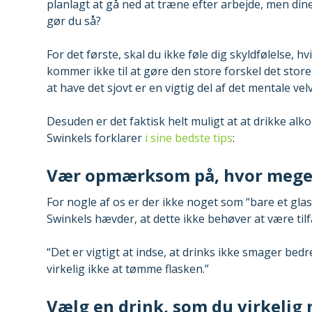
planlagt at gå ned at træne efter arbejde, men di
gør du så?
For det første, skal du ikke føle dig skyldfølelse,
kommer ikke til at gøre den store forskel det store
at have det sjovt er en vigtig del af det mentale vel
Desuden er det faktisk helt muligt at at drikke alk
Swinkels forklarer
i sine bedste tips
:
Vær opmærksom på, hvor meget
For nogle af os er der ikke noget som “bare et glas
Swinkels hævder, at dette ikke behøver at være tilf
“Det er vigtigt at indse, at drinks ikke smager bed
virkelig ikke at tømme flasken.”
Vælg en drink, som du virkelig