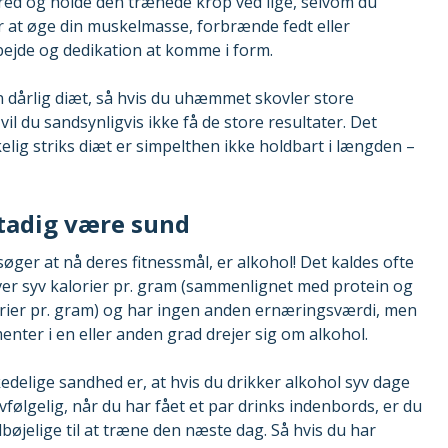
bred og holde den trænede krop ved lige, selvom du
 at øge din muskelmasse, forbrænde fedt eller
rbejde og dedikation at komme i form.
 dårlig diæt, så hvis du uhæmmet skovler store
du sandsynligvis ikke få de store resultater. Det
kelig striks diæt er simpelthen ikke holdbart i længden –
tadig være sund
ger at nå deres fitnessmål, er alkohol! Det kaldes ofte
iver syv kalorier pr. gram (sammenlignet med protein og
lorier pr. gram) og har ingen anden ernæringsværdi, men
menter i en eller anden grad drejer sig om alkohol.
edelige sandhed er, at hvis du drikker alkohol syv dage
følgelig, når du har fået et par drinks indenbords, er du
tilbøjelige til at træne den næste dag. Så hvis du har