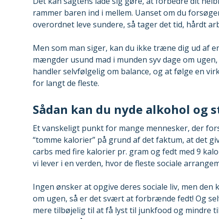
Det kan sagtens lade sig gøre, at forbedre dit hel
rammer baren ind i mellem. Uanset om du forsøger
overordnet leve sundere, så tager det tid, hårdt a
Men som man siger, kan du ikke træne dig ud af en
mængder usund mad i munden syv dage om ugen, vil 
handler selvfølgelig om balance, og at følge en vir
for langt de fleste.
Sådan kan du nyde alkohol og s
Et vanskeligt punkt for mange mennesker, der forsø
“tomme kalorier” på grund af det faktum, at det g
carbs med fire kalorier pr. gram og fedt med 9 ka
vi lever i en verden, hvor de fleste sociale arrange
Ingen ønsker at opgive deres sociale liv, men den k
om ugen, så er det svært at forbrænde fedt! Og selv
mere tilbøjelig til at få lyst til junkfood og mindre 