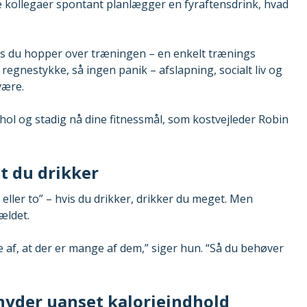
ne kollegaer spontant planlægger en fyraftensdrink, hvad
 hvis du hopper over træningen – en enkelt trænings
 regnestykke, så ingen panik – afslapning, socialt liv og
være.
ohol og stadig nå dine fitnessmål, som kostvejleder Robin
 du drikker
 eller to” – hvis du drikker, drikker du meget. Men
ældet.
re af, at der er mange af dem,” siger hun. “Så du behøver
 nyder uanset kalorieindhold