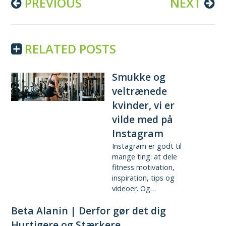
Continue
PREVIOUS
NEXT
Reading
RELATED POSTS
Smukke og
veltrænede
kvinder, vi er
vilde med på
Instagram
Instagram er godt til
mange ting: at dele
fitness motivation,
inspiration, tips og
videoer. Og…
Beta Alanin | Derfor gør det dig
Hurtigere og Stærkere