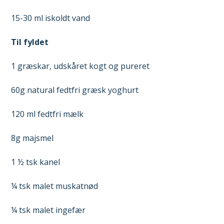
15-30 ml iskoldt vand
Til fyldet
1 græskar, udskåret kogt og pureret
60g natural fedtfri græsk yoghurt
120 ml fedtfri mælk
8g majsmel
1 ½ tsk kanel
¼ tsk malet muskatnød
¼ tsk malet ingefær