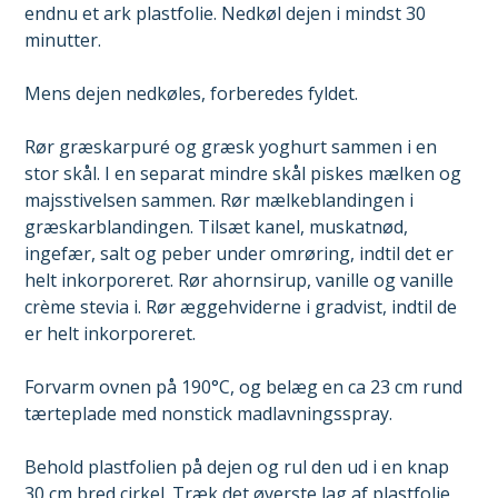
endnu et ark plastfolie. Nedkøl dejen i mindst 30
minutter.
Mens dejen nedkøles, forberedes fyldet.
Rør græskarpuré og græsk yoghurt sammen i en
stor skål. I en separat mindre skål piskes mælken og
majsstivelsen sammen. Rør mælkeblandingen i
græskarblandingen. Tilsæt kanel, muskatnød,
ingefær, salt og peber under omrøring, indtil det er
helt inkorporeret. Rør ahornsirup, vanille og vanille
crème stevia i. Rør æggehviderne i gradvist, indtil de
er helt inkorporeret.
Forvarm ovnen på 190°C, og belæg en ca 23 cm rund
tærteplade med nonstick madlavningsspray.
Behold plastfolien på dejen og rul den ud i en knap
30 cm bred cirkel. Træk det øverste lag af plastfolie,