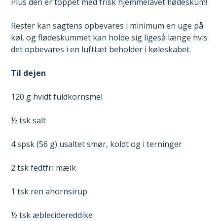
Plus den er toppet med frisk hjemmelavet flødeskum!
Rester kan sagtens opbevares i minimum en uge på
køl, og flødeskummet kan holde sig ligeså længe ​​hvis
det opbevares i en lufttæt beholder i køleskabet.
Til dejen
120 g hvidt fuldkornsmel
½ tsk salt
4 spsk (56 g) usaltet smør, koldt og i terninger
2 tsk fedtfri mælk
1 tsk ren ahornsirup
½ tsk æblecidereddike