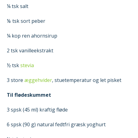
¼ tsk salt
⅛ tsk sort peber
¼ kop ren ahornsirup
2 tsk vanilleekstrakt
½ tsk
stevia
3 store
æggehvider
, stuetemperatur og let pisket
Til flødeskummet
3 spsk (45 ml) kraftig fløde
6 spsk (90 g) natural fedtfri græsk yoghurt