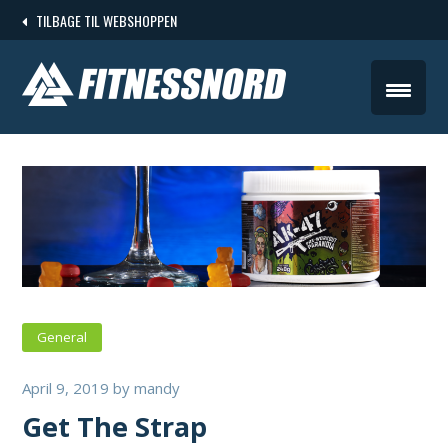
Skip
TILBAGE TIL WEBSHOPPEN
to
content
General
April 9, 2019
by
mandy
Get The Strap