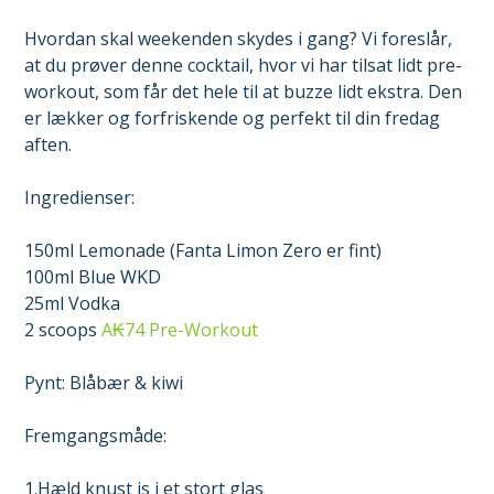
Hvordan skal weekenden skydes i gang? Vi foreslår,
at du prøver denne cocktail, hvor vi har tilsat lidt pre-
workout, som får det hele til at buzze lidt ekstra. Den
er lækker og forfriskende og perfekt til din fredag
aften.
Ingredienser:
150ml Lemonade (Fanta Limon Zero er fint)
100ml Blue WKD
25ml Vodka
2 scoops
A₭74 Pre-Workout
Pynt: Blåbær & kiwi
Fremgangsmåde:
1.Hæld knust is i et stort glas