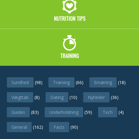
NUTRITION TIPS
TRAINING
CATEGORIES
Sundhed
(98)
Træning
(66)
Ernæring
(18)
Vægttab
(8)
Dating
(10)
Nyheder
(36)
Guides
(83)
Underholdning
(59)
Tech
(4)
General
(162)
Facts
(90)