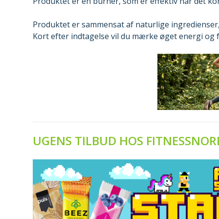
Produktet er en burner, som er effektiv når det ko
Produktet er sammensat af naturlige ingredienser,
Kort efter indtagelse vil du mærke øget energi og 
UGENS TILBUD HOS FITNESSNOR