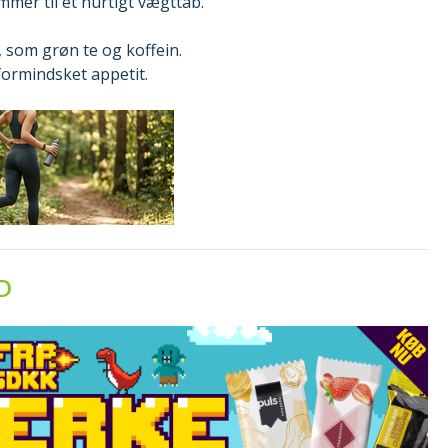
mmer til et hurtigt vægttab.
 som grøn te og koffein.
formindsket appetit.
D