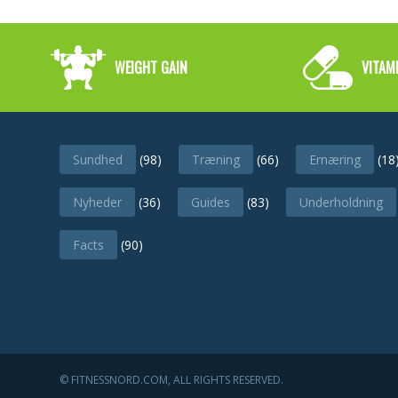
WEIGHT GAIN
VITAM
CATEGORIES
Sundhed
(98)
Træning
(66)
Ernæring
(18
Nyheder
(36)
Guides
(83)
Underholdning
Facts
(90)
© FITNESSNORD.COM, ALL RIGHTS RESERVED.