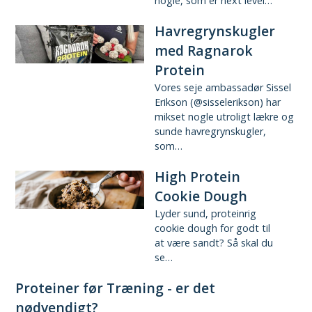
nogle, som er next level…
Havregrynskugler
med Ragnarok
Protein
Vores seje ambassadør Sissel
Erikson (@sisselerikson) har
mikset nogle utroligt lækre og
sunde havregrynskugler,
som…
High Protein
Cookie Dough
Lyder sund, proteinrig
cookie dough for godt til
at være sandt? Så skal du
se…
Proteiner før Træning - er det
nødvendigt?