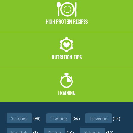
HIGH PROTEIN RECIPES
NUTRITION TIPS
TRAINING
CATEGORIES
Sundhed
(98)
Træning
(66)
Ernæring
(18)
Vægttab
(8)
Dating
(10)
Nyheder
(36)